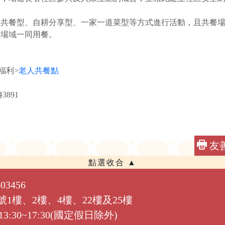
後共餐型、自耕分享型、一家一道菜型等方式進行活動，且共餐
等場域一同用餐。
福利>
老人共餐點
3891
友
3456
1號1樓、2樓、4樓、22樓及25樓
:30~17:30(國定假日除外)