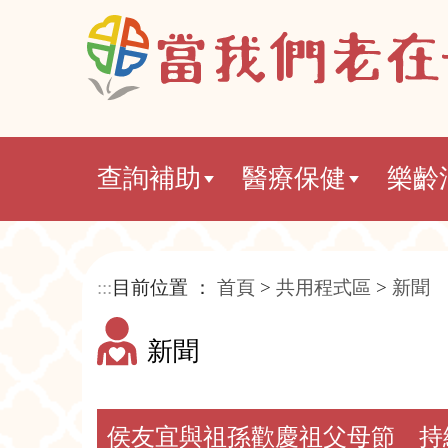
查詢補助
醫療保健
樂齡
:::
目前位置 ：
首頁
>
共用程式區
>
新聞
新聞
侯友宜與祖孫歡慶祖父母節 持