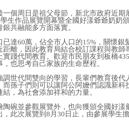
後一個周日是祖父母節，新北市政府近期
母節學生作品展覽開幕暨全國好漾爺爺奶奶
青銀共融能多方面落實。
已達60萬，佔全市人口的15%，關懷
近距離，因此教育局結合校訂課程與教師
上實踐代間教育。歡迎市民朋友到板橋43
事，也思考自己家族的生命歷程。
強調世代間雙向的學習，長輩們教育後代
；而孫子們則可以讓阿公阿嬤們認識新科
連結，為社會添加祥和的力量。
繪陶碗並參觀展覽外，也向獲頒全國好漾
出，此次展覽到8月30日止，由參展學生